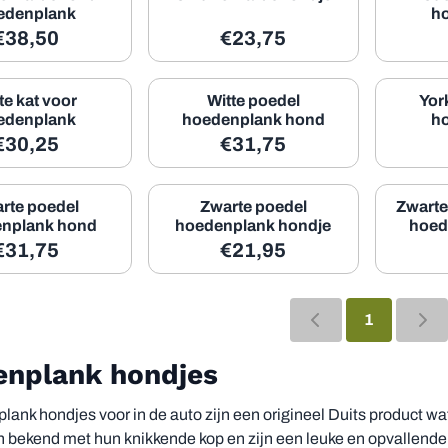
edenplank
h
Prijs: 38,50, exclusief btw: 31,82
Prijs: 23,75, exclusief btw: 
€38,50
€23,75
te kat voor
Witte poedel
York
edenplank
hoedenplank hond
h
Prijs: 30,25, exclusief btw: 25,00
Prijs: 31,75, exclusief btw: 
€30,25
€31,75
rte poedel
Zwarte poedel
Zwarte
nplank hond
hoedenplank hondje
hoed
Prijs: 31,75, exclusief btw: 26,24
Prijs: 21,95, exclusief btw: 
€31,75
€21,95
1
nplank hondjes
ank hondjes voor in de auto zijn een origineel Duits product w
n bekend met hun knikkende kop en zijn een leuke en opvallende a