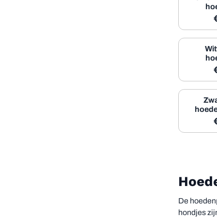
ho
Wit
ho
Zwa
hoede
Hoede
De hoedenpl
hondjes zij