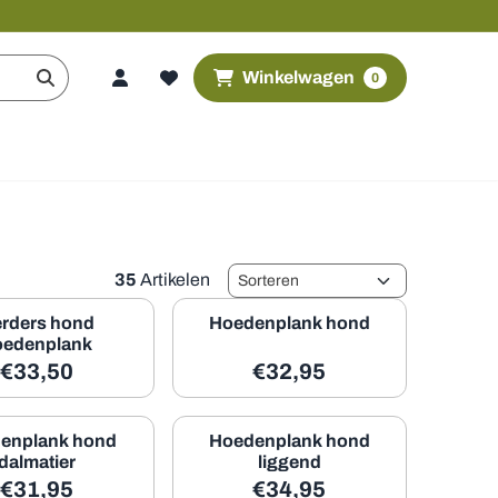
Winkelwagen
0
Sorteermethode
35
Artikelen
rders hond
Hoedenplank hond
oedenplank
29,55
Prijs: 33,50, exclusief btw: 27,69
Prijs: 32,95, exclusief btw:
€33,50
€32,95
enplank hond
Hoedenplank hond
dalmatier
liggend
27,69
Prijs: 31,95, exclusief btw: 26,41
Prijs: 34,95, exclusief btw:
€31,95
€34,95