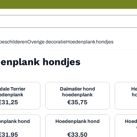
cookies toe.
 beschilderen
Overige decoratie
Hoedenplank hondjes
enplank hondjes
dale Terrier
Dalmatier hond
He
edenplank
hoedenplank
h
Prijs: 31,25, exclusief btw: 25,83
Prijs: 35,75, exclusief btw: 
€31,25
€35,75
nplank hond
Hoedenplank hond
Hoed
Prijs: 31,95, exclusief btw: 26,41
Prijs: 33,50, exclusief btw: 
€31,95
€33,50