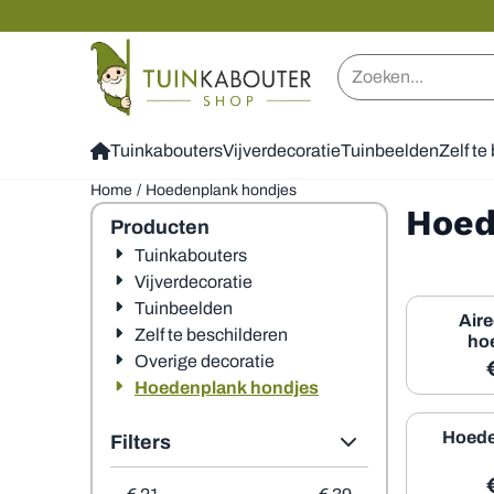
Cookievoorkeuren zijn beschikbaar. Kies instellingen of sta alle 
Zoeken
Tuinkabouters
Vijverdecoratie
Tuinbeelden
Zelf te
Home
/
Hoedenplank hondjes
Hoed
Producten
Tuinkabouters
Vijverdecoratie
Tuinbeelden
Aire
Zelf te beschilderen
ho
Overige decoratie
Hoedenplank hondjes
Hoede
Filters