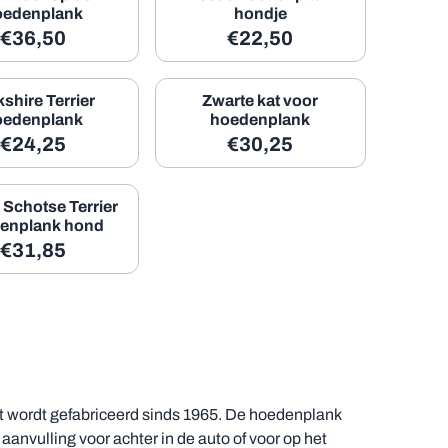
oedenplank
hondje
19,63
Prijs: 36,50, exclusief btw: 30,17
Prijs: 22,50, exclusief btw:
€36,50
€22,50
shire Terrier
Zwarte kat voor
oedenplank
hoedenplank
26,24
Prijs: 24,25, exclusief btw: 20,04
Prijs: 30,25, exclusief btw:
€24,25
€30,25
 Schotse Terrier
enplank hond
18,14
Prijs: 31,85, exclusief btw: 26,32
€31,85
at wordt gefabriceerd sinds 1965. De hoedenplank
anvulling voor achter in de auto of voor op het