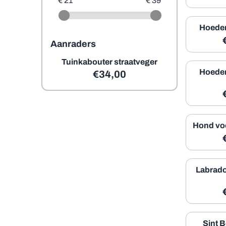
€ 21
€ 39
Hoeden
Aanraders
Tuinkabouter straatveger
Hoeden
€
34,00
Hond vo
Labrado
Sint 