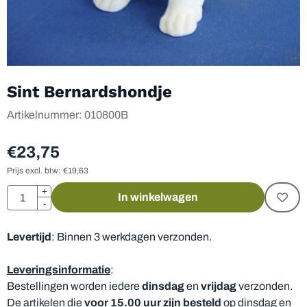
Sint Bernardshondje
Artikelnummer:
010800B
€
23,75
Prijs excl. btw:
€
19,63
Aantal
+
In winkelwagen
-
Levertijd
: Binnen 3 werkdagen verzonden.
Leveringsinformatie
:
Bestellingen worden iedere
dinsdag
en
vrijdag
verzonden.
De artikelen die
voor 15.00 uur zijn besteld
op dinsdag en