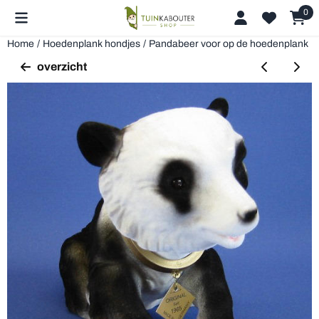
Cookievoorkeuren zijn beschikbaar. Kies instellingen of sta alle 
0
Home
/
Hoedenplank hondjes
/
Pandabeer voor op de hoedenplank
overzicht