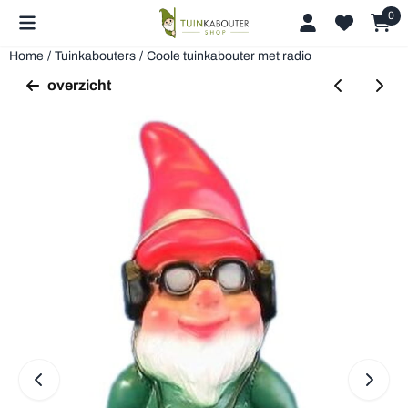
Cookievoorkeuren zijn beschikbaar. Kies instellingen of sta alle 
0
Home
/
Tuinkabouters
/
Coole tuinkabouter met radio
overzicht