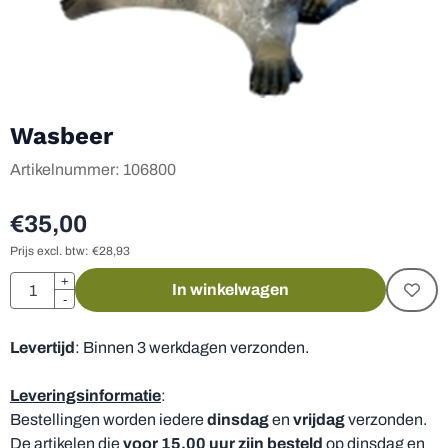
Wasbeer
Artikelnummer:
106800
€
35,00
Prijs excl. btw:
€
28,93
Aantal
+
In winkelwagen
-
Levertijd
: Binnen 3 werkdagen verzonden.
Leveringsinformatie
:
Bestellingen worden iedere
dinsdag
en
vrijdag
verzonden.
De artikelen die
voor 15.00 uur zijn besteld
op dinsdag en